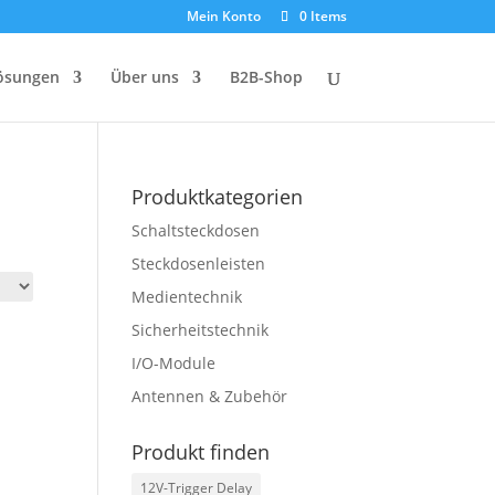
Mein Konto
0 Items
ösungen
Über uns
B2B-Shop
Produktkategorien
Schaltsteckdosen
Steckdosenleisten
Medientechnik
Sicherheitstechnik
I/O-Module
Antennen & Zubehör
Produkt finden
12V-Trigger Delay