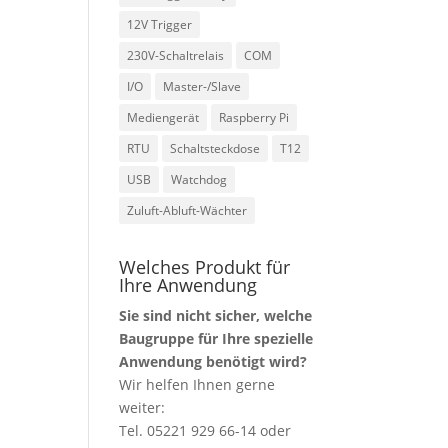
12V Trigger
230V-Schaltrelais
COM
I/O
Master-/Slave
Mediengerät
Raspberry Pi
RTU
Schaltsteckdose
T12
USB
Watchdog
Zuluft-Abluft-Wächter
Welches Produkt für
Ihre Anwendung
Sie sind nicht sicher, welche
Baugruppe für Ihre spezielle
Anwendung benötigt wird?
Wir helfen Ihnen gerne
weiter:
Tel. 05221 929 66-14 oder