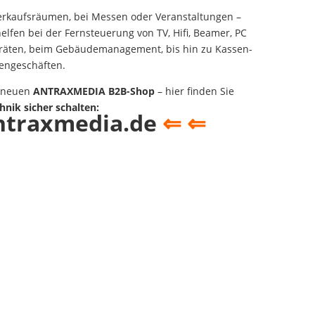
Verkaufsräumen, bei Messen oder Veranstaltungen –
lfen bei der Fernsteuerung von TV, Hifi, Beamer, PC
räten, beim Gebäudemanagement, bis hin zu Kassen-
engeschäften.
n neuen
ANTRAXMEDIA B2B-Shop
– hier finden Sie
nik sicher schalten:
traxmedia.de
⇐
⇐